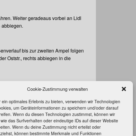
ahren. Weiter geradeaus vorbei an Lidl
ks abbiegen.
enverlauf bis zur zweiten Ampel folgen
r Oststr., rechts abbiegen in die
Cookie-Zustimmung verwalten
r geradeaus vorbei an der Sparkasse und
 ein optimales Erlebnis zu bieten, verwenden wir Technologien
ookies, um Geräteinformationen zu speichern und/oder darauf
reifen. Wenn du diesen Technologien zustimmst, können wir
wie das Surfverhalten oder eindeutige IDs auf dieser Website
rittserklärung
eiten. Wenn du deine Zustimmung nicht erteilst oder
takt
kziehst, können bestimmte Merkmale und Funktionen