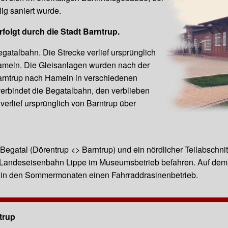
lig saniert wurde.
rfolgt durch die
Stadt Barntrup.
egatalbahn
. Die Strecke verlief ursprünglich
ameln. Die Gleisanlagen wurden nach der
arntrup nach Hameln in verschiedenen
verbindet die Begatalbahn, den verblieben
 verlief ursprünglich von Barntrup über
 Begatal (Dörentrup <> Barntrup) und ein nördlicher Teilabschnit
Landeseisenbahn Lippe
im Museumsbetrieb befahren. Auf dem re
en in den Sommermonaten einen
Fahrraddrasinenbetrieb
.
ntrup