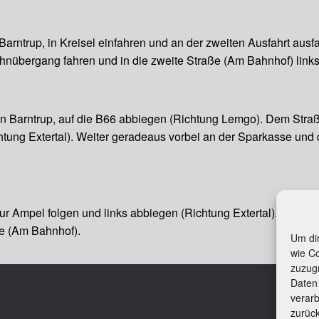
arntrup, in Kreisel einfahren und an der zweiten Ausfahrt ausf
 Bahnübergang fahren und in die zweite Straße (Am Bahnhof) lin
n Barntrup, auf die B66 abbiegen (Richtung Lemgo). Dem Straß
ung Extertal). Weiter geradeaus vorbei an der Sparkasse und de
r Ampel folgen und links abbiegen (Richtung Extertal). Weite
aße (Am Bahnhof).
Um dir
wie C
zuzug
Daten 
Beit
verarb
Kon
zurüc