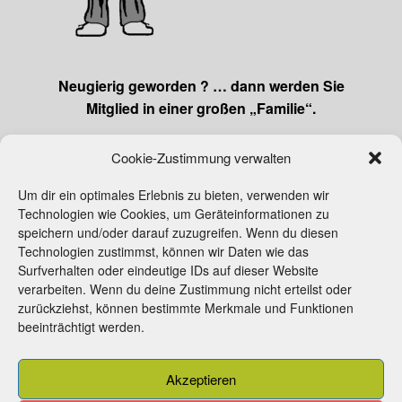
Neugierig geworden ? … dann werden Sie
Mitglied
in einer großen „Familie“.
Cookie-Zustimmung verwalten
Alle Ansprechpartner insbesondere die
Gruppenleiter geben Ihnen gerne nähere
Um dir ein optimales Erlebnis zu bieten, verwenden wir
Technologien wie Cookies, um Geräteinformationen zu
Informationen oder senden Sie uns einfach eine
speichern und/oder darauf zuzugreifen. Wenn du diesen
Email!
Technologien zustimmst, können wir Daten wie das
Surfverhalten oder eindeutige IDs auf dieser Website
verarbeiten. Wenn du deine Zustimmung nicht erteilst oder
zurückziehst, können bestimmte Merkmale und Funktionen
beeinträchtigt werden.
Beitrittserklärung
Kontakt
Impressum
Akzeptieren
Cookie-Richtlinie (EU)