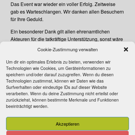
Das Event war wieder ein voller Erfolg. Zeitweise
gab es Warteschlangen. Wir danken allen Besuchern
für Ihre Geduld.
Ein besonderer Dank gilt allen ehrenamtlichen
Akteuren für die tatkräftige Unterstützung, sonst wäre
so ein Event nicht möglich!
Cookie-Zustimmung verwalten
Um dir ein optimales Erlebnis zu bieten, verwenden wir
Technologien wie Cookies, um Geräteinformationen zu
speichern und/oder darauf zuzugreifen. Wenn du diesen
Beitragsnavigation
1
2
3
Weiter »
Technologien zustimmst, können wir Daten wie das
Surfverhalten oder eindeutige IDs auf dieser Website
verarbeiten. Wenn du deine Zustimmung nicht erteilst oder
zurückziehst, können bestimmte Merkmale und Funktionen
beeinträchtigt werden.
Beitrittserklärung
Kontakt
Impressum
Akzeptieren
Cookie-Richtlinie (EU)