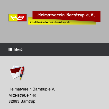
Zum
Inhalt
springen
Menü
Heimatverein Barntrup e.V.
Mittelstraße 14d
32683 Barntrup