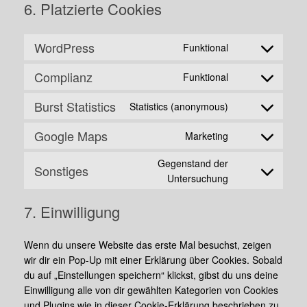
6. Platzierte Cookies
WordPress
Funktional
Consent
to
Complianz
Funktional
Consent
service
to
wordpress
Burst Statistics
Statistics (anonymous)
Consent
service
to
complianz
Google Maps
Marketing
Consent
service
to
burst-
Gegenstand der
Sonstiges
service
statistics
Consent
Untersuchung
google-
to
maps
7. Einwilligung
service
sonstiges
Wenn du unsere Website das erste Mal besuchst, zeigen
wir dir ein Pop-Up mit einer Erklärung über Cookies. Sobald
du auf „Einstellungen speichern“ klickst, gibst du uns deine
Einwilligung alle von dir gewählten Kategorien von Cookies
und Plugins wie in dieser Cookie-Erklärung beschrieben zu