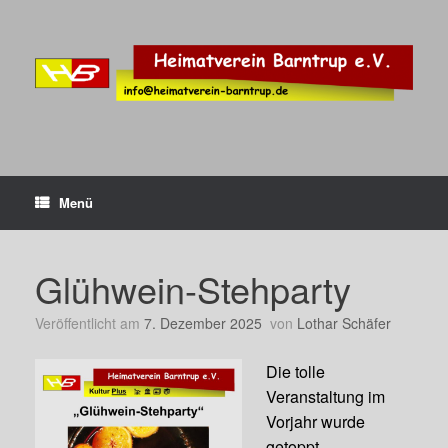
Zum
Inhalt
springen
Menü
Glühwein-Stehparty
Veröffentlicht am
7. Dezember 2025
von
Lothar Schäfer
Die tolle
Veranstaltung im
Vorjahr wurde
getoppt.