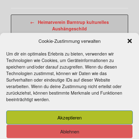
Beitragsnavigation
←
Heimatverein Barntrup kulturelles
Aushängeschild
Cookie-Zustimmung verwalten
Konzert mit Mickey Meinert und…
→
Um dir ein optimales Erlebnis zu bieten, verwenden wir
Technologien wie Cookies, um Geräteinformationen zu
speichern und/oder darauf zuzugreifen. Wenn du diesen
Technologien zustimmst, können wir Daten wie das
Surfverhalten oder eindeutige IDs auf dieser Website
verarbeiten. Wenn du deine Zustimmung nicht erteilst oder
zurückziehst, können bestimmte Merkmale und Funktionen
beeinträchtigt werden.
Beitrittserklärung
Kontakt
Impressum
Akzeptieren
Cookie-Richtlinie (EU)
Ablehnen