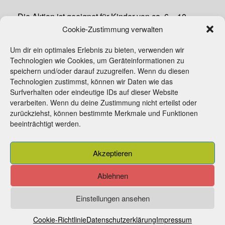
Die Aktion ist geeignet für Kinder von ca. 6 – 10
Jahren. Teilnahme selbständig ohne Eltern.
Cookie-Zustimmung verwalten
Mitzubringen: Spaß am Malen, sonst nichts.
Um dir ein optimales Erlebnis zu bieten, verwenden wir
Technologien wie Cookies, um Geräteinformationen zu
speichern und/oder darauf zuzugreifen. Wenn du diesen
Technologien zustimmst, können wir Daten wie das
Surfverhalten oder eindeutige IDs auf dieser Website
verarbeiten. Wenn du deine Zustimmung nicht erteilst oder
zurückziehst, können bestimmte Merkmale und Funktionen
beeinträchtigt werden.
Beitrittserklärung
Kontakt
Impressum
Akzeptieren
Cookie-Richtlinie (EU)
Ablehnen
Einstellungen ansehen
© 2026 Heimatverein Barntrup e.V.
Datenschutzerklärung
Cookie-Richtlinie
Datenschutzerklärung
Impressum