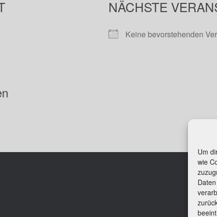
T
NÄCHSTE VERAN
Keine bevorstehenden Ver
en
Um dir
wie C
Beit
zuzug
Daten 
Kon
verarb
Imp
zurüc
Cook
beeint