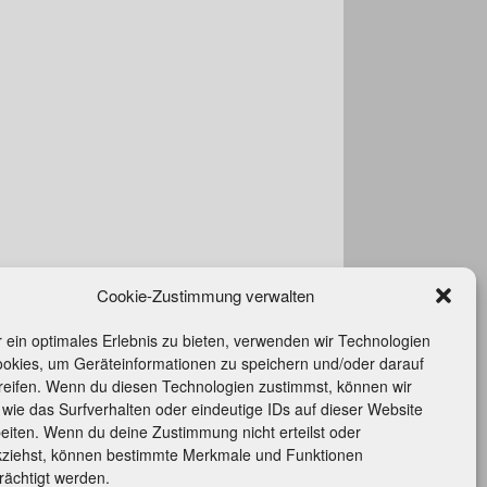
Office 365
Outlook L
Cookie-Zustimmung verwalten
 ein optimales Erlebnis zu bieten, verwenden wir Technologien
ookies, um Geräteinformationen zu speichern und/oder darauf
rittserklärung
reifen. Wenn du diesen Technologien zustimmst, können wir
takt
wie das Surfverhalten oder eindeutige IDs auf dieser Website
ressum
eiten. Wenn du deine Zustimmung nicht erteilst oder
ie-Richtlinie (EU)
kziehst, können bestimmte Merkmale und Funktionen
rächtigt werden.