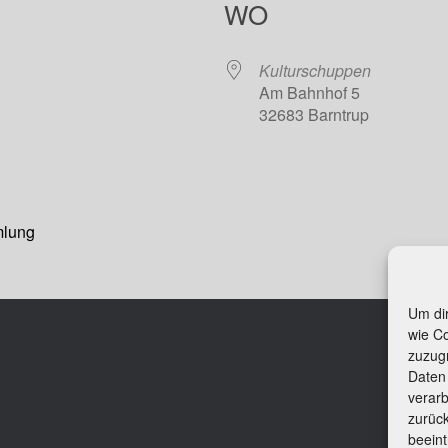
WO
Kulturschuppen
Am Bahnhof 5
32683 Barntrup
Google Kalender
iCalendar
mlung
Um dir
wie C
Beit
zuzug
Kon
Daten 
Imp
verarb
Cook
zurüc
beeint