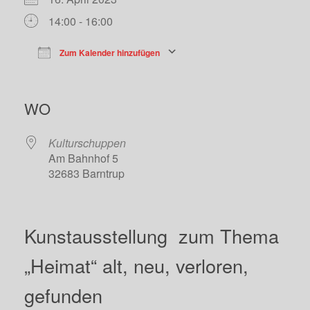
14:00 - 16:00
Zum Kalender hinzufügen
ICS herunterladen
Google Kalender
iC
WO
Kulturschuppen
Am Bahnhof 5
32683 Barntrup
Kunstausstellung zum Thema
„Heimat“ alt, neu, verloren,
gefunden