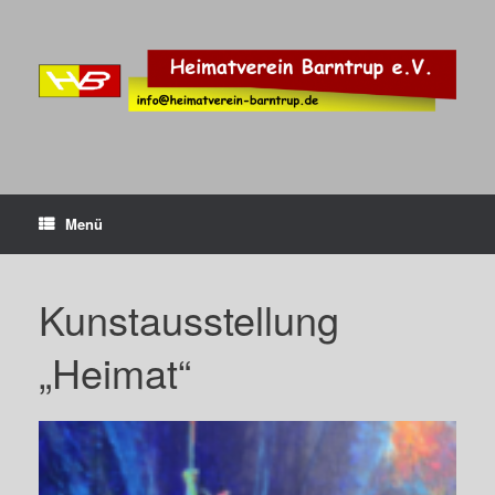
Zum
Inhalt
springen
Menü
Kunstausstellung
„Heimat“