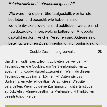
Feierlokalität und Lebensmittelgeschäft.
Wie waren Kneipen früher aufgestellt, wer hat sie
betrieben und besucht, wie haben sie sich
weiterentwickelt, welche sind geblieben, welche sind
neu dazugekommen, welche kulturellen Angebote
gab/gibt es dort, welche Personen und Akteure sind
beteiligt, welchen Zusammenhang mit Tourismus und
Pensionsbetrieb gab/gibt es und welchen Einfluss
Cookie-Zustimmung verwalten
haben sie auf unser heutiges ländliches
Zusammenleben?
Um dir ein optimales Erlebnis zu bieten, verwenden wir
Technologien wie Cookies, um Geräteinformationen zu
Anlagen:
Einladung
Plakat
Programm
speichern und/oder darauf zuzugreifen. Wenn du diesen
Technologien zustimmst, können wir Daten wie das
Surfverhalten oder eindeutige IDs auf dieser Website
verarbeiten. Wenn du deine Zustimmung nicht erteilst oder
zurückziehst, können bestimmte Merkmale und Funktionen
beeinträchtigt werden.
Beitrittserklärung
Kontakt