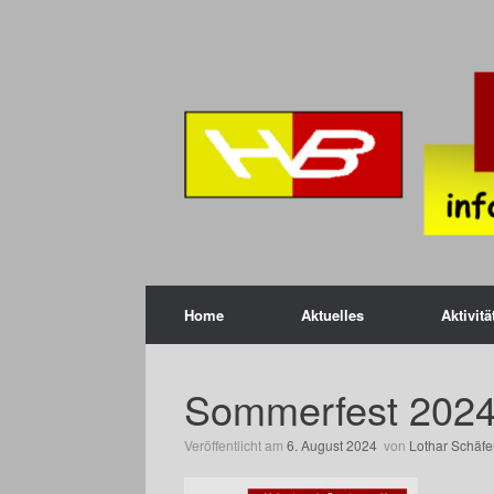
Zum
Inhalt
springen
Home
Aktuelles
Aktivitä
Sommerfest 2024
Veröffentlicht am
6. August 2024
von
Lothar Schäfe