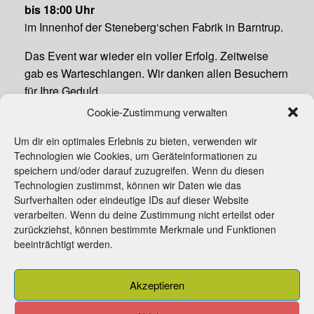
bis 18:00 Uhr
im Innenhof der Steneberg‘schen Fabrik in Barntrup.
Das Event war wieder ein voller Erfolg. Zeitweise
gab es Warteschlangen. Wir danken allen Besuchern
für Ihre Geduld.
Cookie-Zustimmung verwalten
Ein besonderer Dank gilt allen ehrenamtlichen
Akteuren für die tatkräftige Unterstützung, sonst wäre
Um dir ein optimales Erlebnis zu bieten, verwenden wir
so ein Event nicht möglich!
Technologien wie Cookies, um Geräteinformationen zu
speichern und/oder darauf zuzugreifen. Wenn du diesen
Plakat_Pickertparty
Technologien zustimmst, können wir Daten wie das
Surfverhalten oder eindeutige IDs auf dieser Website
verarbeiten. Wenn du deine Zustimmung nicht erteilst oder
zurückziehst, können bestimmte Merkmale und Funktionen
beeinträchtigt werden.
Beitrittserklärung
Kontakt
Impressum
Akzeptieren
Cookie-Richtlinie (EU)