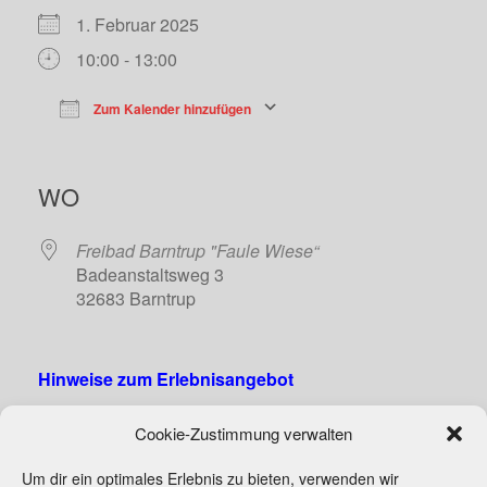
1. Februar 2025
10:00 - 13:00
Zum Kalender hinzufügen
ICS herunterladen
Google Kalend
WO
Freibad Barntrup "Faule Wiese“
Badeanstaltsweg 3
32683 Barntrup
Hinweise zum Erlebnisangebot
Wer Interesse hat mitzumachen, melde sich bitte bei
Cookie-Zustimmung verwalten
Andrea Holzkamp unter Tel. 0171/1131077.
Um dir ein optimales Erlebnis zu bieten, verwenden wir