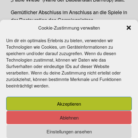
Gemütlicher Abschluss im Anschluss an die Spiele in
der Restauration des Campingplatzes.
Cookie-Zustimmung verwalten
Sie möchten teilnehmen?
Um dir ein optimales Erlebnis zu bieten, verwenden wir
Dann bitte Anmeldung unter:
Technologien wie Cookies, um Geräteinformationen zu
kulturplus@heimatverein-barntrup.de
bis 17.07.2024.
speichern und/oder darauf zuzugreifen. Wenn du diesen
Technologien zustimmst, können wir Daten wie das
Surfverhalten oder eindeutige IDs auf dieser Website
verarbeiten. Wenn du deine Zustimmung nicht erteilst oder
zurückziehst, können bestimmte Merkmale und Funktionen
beeinträchtigt werden.
Beitrittserklärung
Kontakt
Impressum
Akzeptieren
Cookie-Richtlinie (EU)
Ablehnen
Einstellungen ansehen